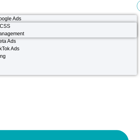
oogle Ads
 CSS
anagement
eta Ads
kTok Ads
ing