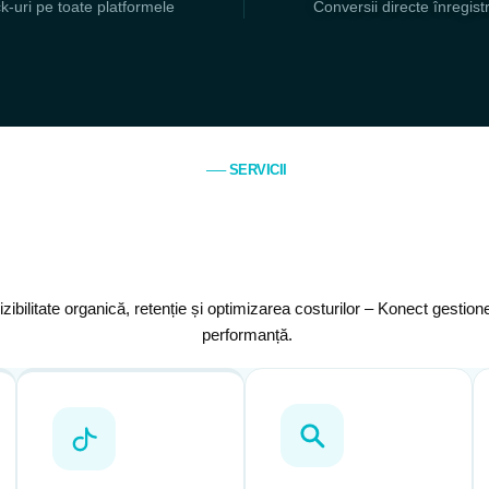
ck-uri pe toate platformele
Conversii directe înregist
── SERVICII
vizibilitate organică, retenție și optimizarea costurilor – Konect gesti
performanță.