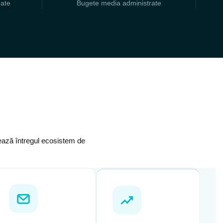
rate
Bugete media administrate
onează întregul ecosistem de