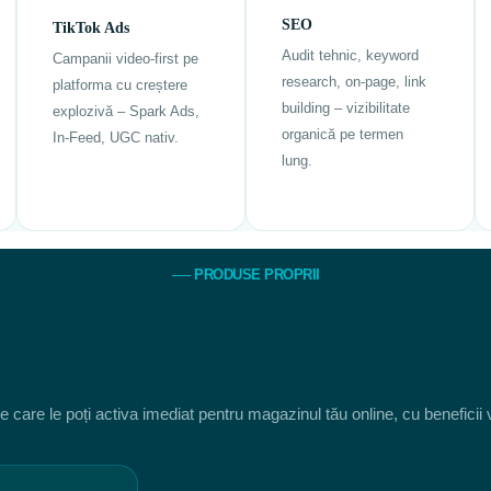
SEO
TikTok Ads
Audit tehnic, keyword
Campanii video-first pe
research, on-page, link
platforma cu creștere
building – vizibilitate
explozivă – Spark Ads,
organică pe termen
In-Feed, UGC nativ.
lung.
── PRODUSE PROPRII
e care le poți activa imediat pentru magazinul tău online, cu beneficii v