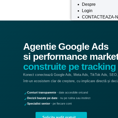
Despre
Login
CONTACTEAZA-
Agentie Google Ads
si performance marke
construite pe tracking 
Konect conectează Google Ads, Meta Ads, TikTok Ads, SEO
într-un ecosistem clar de creștere, cu implicare directă și deci
Conturi transparente
- date accesibile oricand
✓
Decizii bazate pe date
- nu pe rutina sau instinct
✓
Specialist senior
- pe fiecare cont
✓
Solicita audit gratuit →