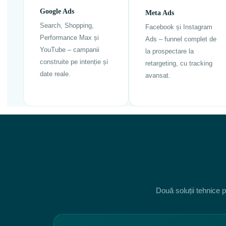
Google Ads
Meta Ads
Search, Shopping,
Facebook și Instagram
Performance Max și
Ads – funnel complet de
YouTube – campanii
la prospectare la
construite pe intenție și
retargeting, cu tracking
date reale.
avansat.
Două soluții tehnice p