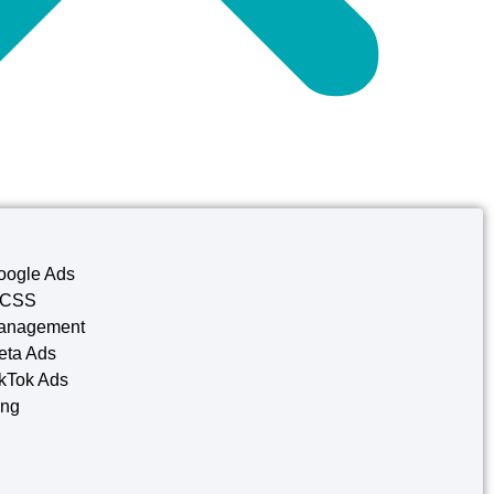
oogle Ads
 CSS
anagement
eta Ads
kTok Ads
ing