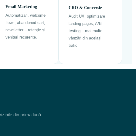
Email Marketing
CRO & Conversie
Automatizări, welcome
Audit UX, optimizare
flows, abandoned cart,
landing pages, A/B
newsletter – retenție și
testing – mai multe
venituri recurente.
vânzări din același
trafic.
izibile din prima lună.