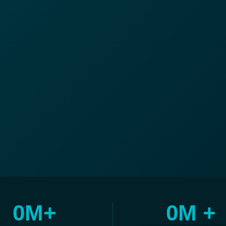
0
M+
0
M +