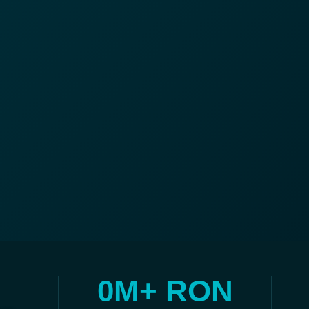
0
M+ RON