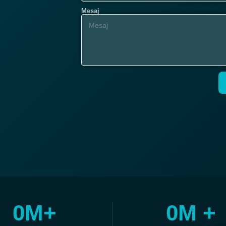
Mesaj
0
M+
0
M +