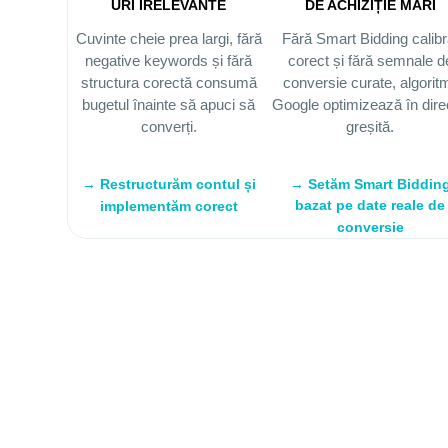
URI IRELEVANTE
DE ACHIZIȚIE MARI
Cuvinte cheie prea largi, fără
Fără Smart Bidding calibr
negative keywords și fără
corect și fără semnale d
structura corectă consumă
conversie curate, algoritm
bugetul înainte să apuci să
Google optimizează în dire
converți.
greșită.
→ Restructurăm contul și
→ Setăm Smart Biddin
bazat pe date reale de
implementăm corect
conversie