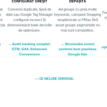
CONFIGURAT GREȘIT
DEPĂȘITĂ
at
Conversii duplicate, lipsă de
Ad groups cu prea multe
Fee
e
date sau Google Tag Manager
keywords, campanii Shopping
î
ii
configurat incorect îți
neoptimizate și PMax fără
cția
distorsionează toate deciziile
asset groups segmentate nu
de optimizare.
mai sunt competitive.
g
→ Audit tracking complet:
→ Structurăm contul
opt
GTM, GA4, Enhanced
conform best practices
Conversions
Google Ads
── CE INCLUDE SERVICIUL