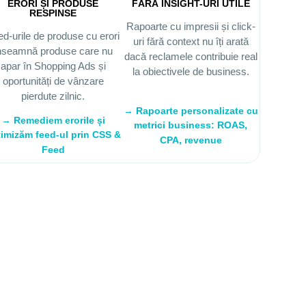
ERORI ȘI PRODUSE
FĂRĂ INSIGHT-URI UTILE
RESPINSE
Rapoarte cu impresii și click-
d-urile de produse cu erori
uri fără context nu îți arată
nseamnă produse care nu
dacă reclamele contribuie real
apar în Shopping Ads și
la obiectivele de business.
oportunități de vânzare
pierdute zilnic.
→ Rapoarte personalizate cu
→ Remediem erorile și
metrici business: ROAS,
imizăm feed-ul prin CSS &
CPA, revenue
Feed