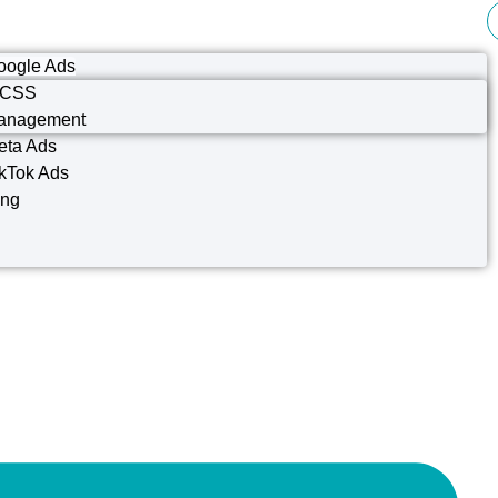
oogle Ads
 CSS
anagement
eta Ads
kTok Ads
ing