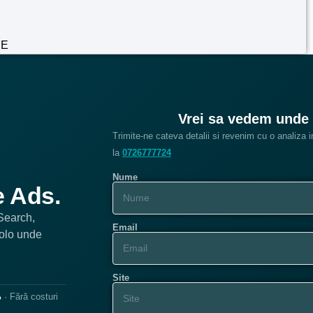
NE
Vrei sa vedem unde 
Trimite-ne cateva detalii si revenim cu o analiza
la
0726777724
Nume
e Ads.
Search,
Email
olo unde
Site
%
· Fără costuri