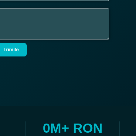
Trimite
0
M+ RON