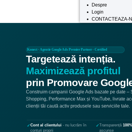
Despre
Login
CONTACTEAZA-
Konect · Agentie Google Ads Premier Partner · Certified
Targetează intenția.
Maximizează profitul
prin Promovare Googl
Construim campanii Google Ads bazate pe date – 
Shopping, Performance Max și YouTube, livrate ac
clienții tăi caută activ produsele sau serviciile tale.
Cont al clientului
- nu lucrăm în
Transparență
100
✓
✓
conturi proprii
ascunse