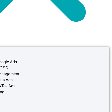
oogle Ads
 CSS
anagement
eta Ads
kTok Ads
ing