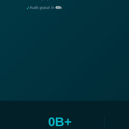
Audit gratuit în
48h
✓
0
B+